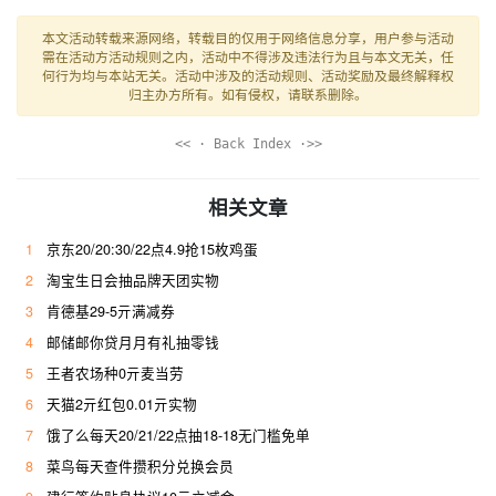
本文活动转载来源网络，转载目的仅用于网络信息分享，用户参与活动
需在活动方活动规则之内，活动中不得涉及违法行为且与本文无关，任
何行为均与本站无关。活动中涉及的活动规则、活动奖励及最终解释权
归主办方所有。如有侵权，请联系删除。
<< · Back Index ·>>
相关文章
1
京东20/20:30/22点4.9抢15枚鸡蛋
2
淘宝生日会抽品牌天团实物
3
肯德基29-5亓满减券
4
邮储邮你贷月月有礼抽零钱
5
王者农场种0亓麦当劳
6
天猫2亓红包0.01亓实物
7
饿了么每天20/21/22点抽18-18无门槛免单
8
菜鸟每天查件攒积分兑换会员