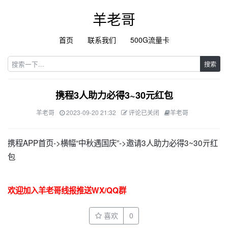
羊老哥
首页
联系我们
500G流量卡
搜索
携程3人助力必得3~30元红包
羊老哥
2023-09-20 21:32
评论已关闭
羊老哥
携程APP首页->横幅“中秋遇国庆”->邀请3人助力必得3~30亓红
包
欢迎加入羊老哥线报推送WX/QQ群
喜欢
0