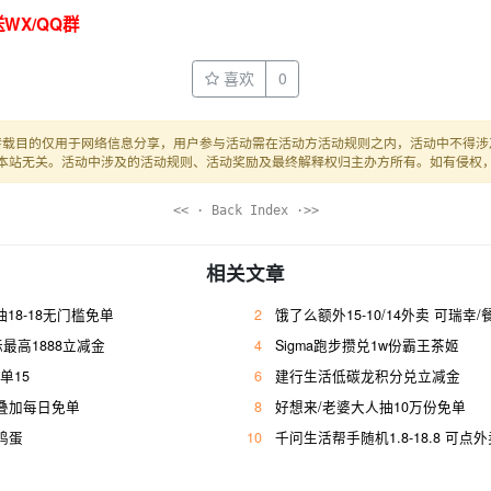
WX/QQ群
喜欢
0
转载目的仅用于网络信息分享，用户参与活动需在活动方活动规则之内，活动中不得涉
本站无关。活动中涉及的活动规则、活动奖励及最终解释权归主办方所有。如有侵权
<< · Back Index ·>>
相关文章
抽18-18无门槛免单
2
饿了么额外15-10/14外卖 可瑞幸
最高1888立减金
4
Sigma跑步攒兑1w份霸王茶姬
单15
6
建行生活低碳龙积分兑立减金
18叠加每日免单
8
好想来/老婆大人抽10万份免单
枚鸡蛋
10
千问生活帮手随机1.8-18.8 可点