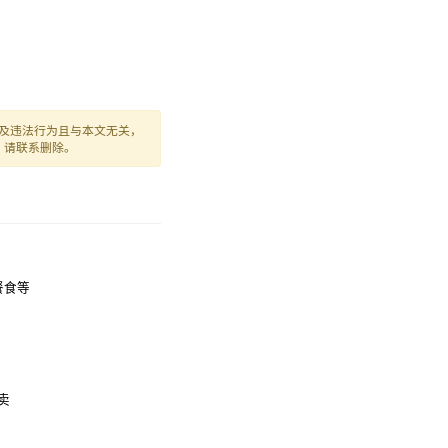
及违法行为且与本文无关，
，请联系删除。
/餐食等
外卖