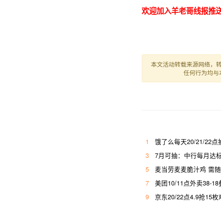
欢迎加入羊老哥线报推送
本文活动转载来源网络，
任何行为均与
1
饿了么每天20/21/22点
3
7月可抽：中行每月达标
5
麦当劳麦麦脆汁鸡 需随
7
美团10/11点外卖38-
9
京东20/22点4.9抢15