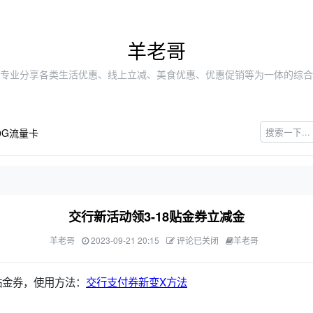
羊老哥
专业分享各类生活优惠、线上立减、美食优惠、优惠促销等为一体的综合
0G流量卡
交行新活动领3-18贴金券立减金
羊老哥
2023-09-21 20:15
评论已关闭
羊老哥
8贴金券，使用方法：
交行支付券新变X方法