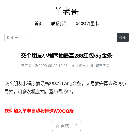
羊老哥
首页
联系我们
500G流量卡
搜索
交个朋友小程序抽最高288红包/5g金条
羊老哥
2023-09-28 13:06
评论已关闭
羊老哥
交个朋友小程序抽最高288红包/5g金条，大号抽完再去邀请小
号抽，可多次机会抽，邀小号必中。
欢迎加入羊老哥线报推送WX/QQ群
喜欢
0