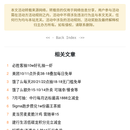
本文活动转载来源网络，转载目的仅用于网络信息分享，用户参与活动
需在活动方活动规则之内，活动中不得涉及违法行为且与本文无关，任
何行为均与本站无关。活动中涉及的活动规则、活动奖励及最终解释权
归主办方所有。如有侵权，请联系删除。
<< · Back Index ·>>
相关文章
1
必胜客抽10w好礼抽一虾
2
美团10/11点外卖38-18叠加每日免单
3
饿了么每天20/21/22点抽18-18无门槛免单
4
饿了么额外15-10/14外卖 可瑞幸/餐食等
5
7月可抽：中行每月达标最高1888立减金
6
Sigma跑步攒兑1w份霸王茶姬
7
麦当劳麦麦脆汁鸡 需随单15
8
建行生活低碳龙积分兑立减金