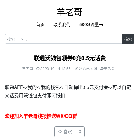
羊老哥
首页
联系我们
500G流量卡
搜索
联通沃钱包领券0充0.5元话费
羊老哥
2023-10-14 13:55
评论已关闭
羊老哥
联通APP->我的->我的钱包->自动弹出0.5元支付金->可以自定
义话费用沃钱包支付即可抵扣
欢迎加入羊老哥线报推送WX/QQ群
喜欢
0