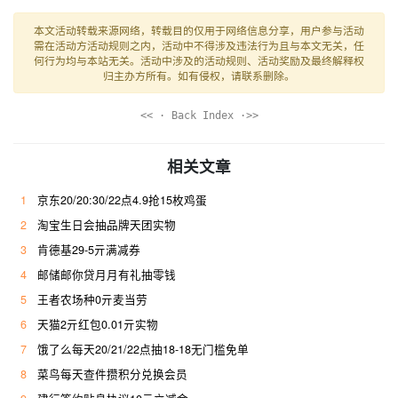
本文活动转载来源网络，转载目的仅用于网络信息分享，用户参与活动
需在活动方活动规则之内，活动中不得涉及违法行为且与本文无关，任
何行为均与本站无关。活动中涉及的活动规则、活动奖励及最终解释权
归主办方所有。如有侵权，请联系删除。
<< · Back Index ·>>
相关文章
1
京东20/20:30/22点4.9抢15枚鸡蛋
2
淘宝生日会抽品牌天团实物
3
肯德基29-5亓满减券
4
邮储邮你贷月月有礼抽零钱
5
王者农场种0亓麦当劳
6
天猫2亓红包0.01亓实物
7
饿了么每天20/21/22点抽18-18无门槛免单
8
菜鸟每天查件攒积分兑换会员