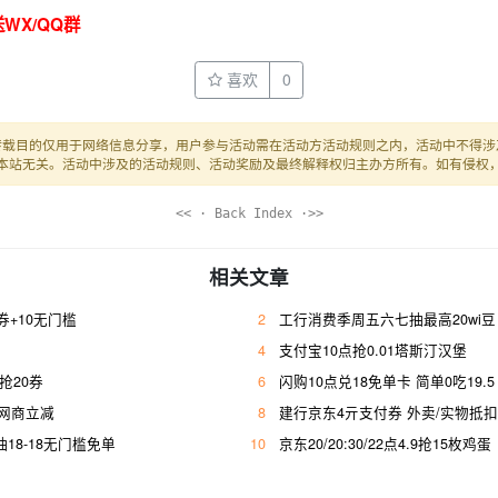
WX/QQ群
喜欢
0
转载目的仅用于网络信息分享，用户参与活动需在活动方活动规则之内，活动中不得涉
本站无关。活动中涉及的活动规则、活动奖励及最终解释权归主办方所有。如有侵权
<< · Back Index ·>>
相关文章
+10无门槛
2
工行消费季周五六七抽最高20wi豆
4
支付宝10点抢0.01塔斯汀汉堡
幸抢20券
6
闪购10点兑18免单卡 简单0吃19.5
亓网商立减
8
建行京东4亓支付券 外卖/实物抵扣
抽18-18无门槛免单
10
京东20/20:30/22点4.9抢15枚鸡蛋