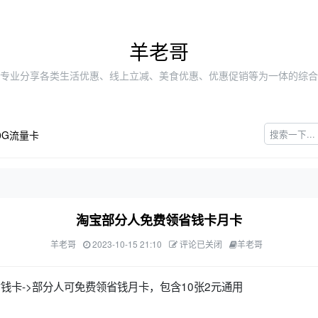
羊老哥
专业分享各类生活优惠、线上立减、美食优惠、优惠促销等为一体的综合
0G流量卡
淘宝部分人免费领省钱卡月卡
羊老哥
2023-10-15 21:10
评论已关闭
羊老哥
宝省钱卡->部分人可免费领省钱月卡，包含10张2元通用