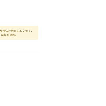
及违法行为且与本文无关，
，请联系删除。