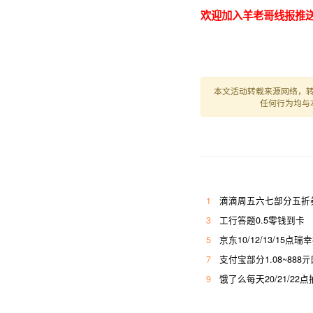
欢迎加入羊老哥线报推送
本文活动转载来源网络，
任何行为均与
1
滴滴周五六七部分五折券
3
工行答题0.5零钱到卡
5
京东10/12/13/15点瑞
7
支付宝部分1.08~888
9
饿了么每天20/21/22点