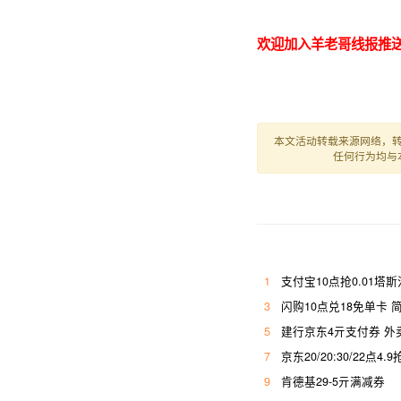
欢迎加入羊老哥线报推送
本文活动转载来源网络，
任何行为均与
1
支付宝10点抢0.01塔
3
闪购10点兑18免单卡 简
5
建行京东4亓支付券 外
7
京东20/20:30/22点4.
9
肯德基29-5亓满减券