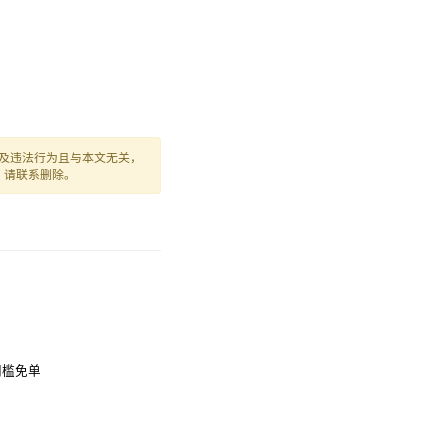
及违法行为且与本文无关，
，请联系删除。
无门槛免单