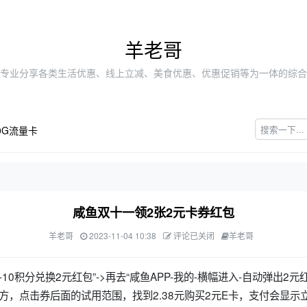
羊老哥
专业分享各类生活优惠、线上立减、美食优惠、优惠促销等为一体的综合
0G流量卡
咸鱼双十一领2张2元卡券红包
羊老哥
2023-11-04 10:38
评论已关闭
羊老哥
-10积分兑换2元红包”->再去“咸鱼APP-我的-横幅进入-自动弹出2元
方，点击券后面的试用范围，找到2.38元购买2元E卡，支付会显示立