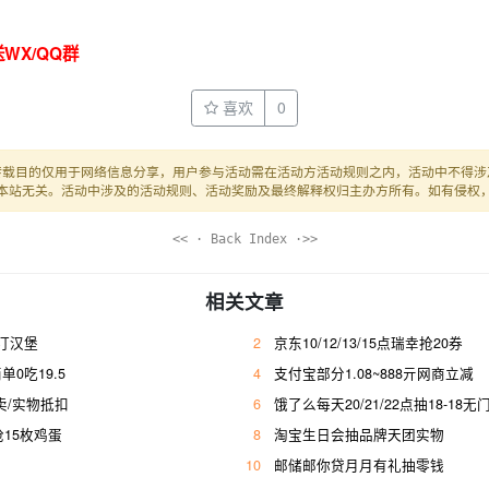
WX/QQ群
喜欢
0
转载目的仅用于网络信息分享，用户参与活动需在活动方活动规则之内，活动中不得涉
本站无关。活动中涉及的活动规则、活动奖励及最终解释权归主办方所有。如有侵权
<< · Back Index ·>>
相关文章
斯汀汉堡
2
京东10/12/13/15点瑞幸抢20券
单0吃19.5
4
支付宝部分1.08~888亓网商立减
卖/实物抵扣
6
饿了么每天20/21/22点抽18-18
9抢15枚鸡蛋
8
淘宝生日会抽品牌天团实物
10
邮储邮你贷月月有礼抽零钱