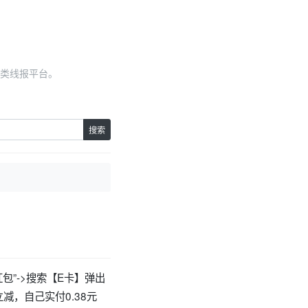
类线报平台。
搜索
红包”->搜索【E卡】弹出
减，自己实付0.38元