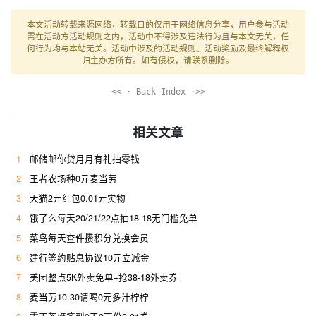
本文活动转载来源网络，转载目的仅用于网络信息分享，用户参与活动
需在活动方活动规则之内，活动中不得涉及违法行为且与本文无关，任
何行为均与本站无关。活动中涉及的活动规则、活动奖励及最终解释权
归主办方所有。如有侵权，请联系删除。
<< · Back Index ·>>
相关文章
1
邮储邮你贷月月有礼抽零钱
2
王者农场种0亓麦当劳
3
天猫2亓红包0.01亓实物
4
饿了么每天20/21/22点抽18-18无门槛免单
5
菜鸟每天查件攒积分兑换会员
6
建行签约贴息协议10亓立减金
7
美团整点5K外卖免单+抢38-18外卖券
8
麦当劳10:30请喝0元多汁柠柠