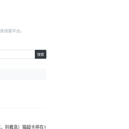
类线报平台。
搜索
迟，别着急）猫超卡将在1