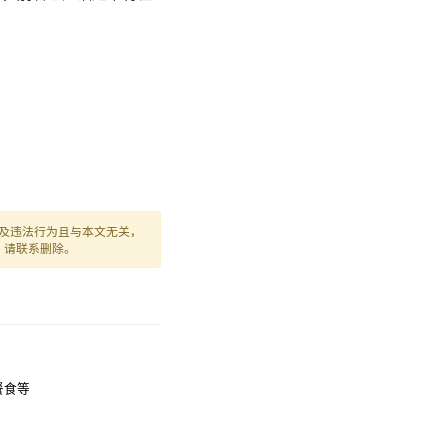
及违法行为且与本文无关，
，请联系删除。
/餐食等