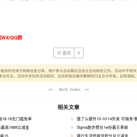
WX/QQ群
喜欢
0
转载目的仅用于网络信息分享，用户参与活动需在活动方活动规则之内，活动中不得涉
本站无关。活动中涉及的活动规则、活动奖励及最终解释权归主办方所有。如有侵权
<< · Back Index ·>>
相关文章
抽18-18无门槛免单
2
饿了么额外15-10/14外卖 可瑞幸
最高1888立减金
4
Sigma跑步攒兑1w份霸王茶姬
单15
6
建行生活低碳龙积分兑立减金