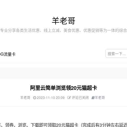
羊老哥
专业分享各类生活优惠、线上立减、美食优惠、优惠促销等为一体的综合
0G流量卡
阿里云简单浏览领20元猫超卡
羊老哥
2023-11-10 20:09
评论已关闭
羊老哥
享、领券、浏览、下载即可领取20元猫超卡（完成后有3分钟左右延