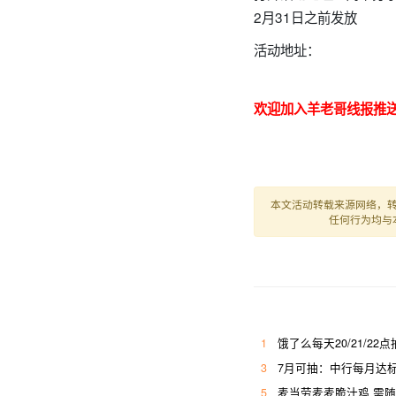
2月31日之前发放
活动地址：
欢迎加入羊老哥线报推送
本文活动转载来源网络，
任何行为均与
1
饿了么每天20/21/22点
3
7月可抽：中行每月达标
5
麦当劳麦麦脆汁鸡 需随