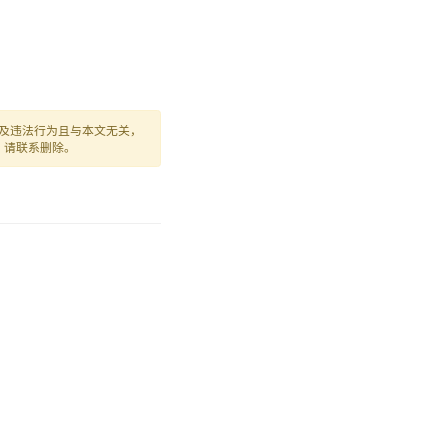
及违法行为且与本文无关，
，请联系删除。