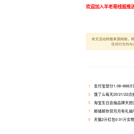
欢迎加入羊老哥线报推送
本文活动转载来源网络，
任何行为均与
1
支付宝部分1.08~888
3
饿了么每天20/21/22点
5
淘宝生日会抽品牌天团
7
邮储邮你贷月月有礼抽
9
天猫2亓红包0.01亓实