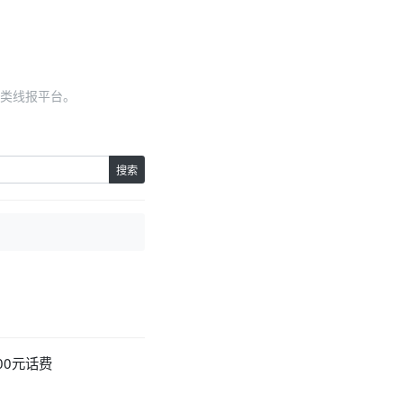
类线报平台。
搜索
00元话费