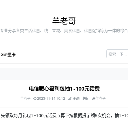
羊老哥
专业分享各类生活优惠、线上立减、美食优惠、优惠促销等为一体的综合
0G流量卡
电信暖心福利包抽1~100元话费
羊老哥
2023-11-14 10:12
评论已关闭
羊老哥
先领取每月礼包1~100元话费->再下拉根据提示领5次机会，抽1~1