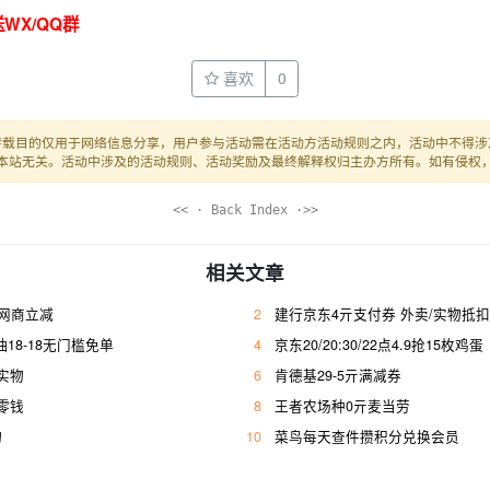
WX/QQ群
喜欢
0
转载目的仅用于网络信息分享，用户参与活动需在活动方活动规则之内，活动中不得涉
本站无关。活动中涉及的活动规则、活动奖励及最终解释权归主办方所有。如有侵权
<< · Back Index ·>>
相关文章
亓网商立减
2
建行京东4亓支付券 外卖/实物抵扣
抽18-18无门槛免单
4
京东20/20:30/22点4.9抢15枚鸡蛋
实物
6
肯德基29-5亓满减券
零钱
8
王者农场种0亓麦当劳
物
10
菜鸟每天查件攒积分兑换会员