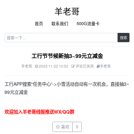
羊老哥
首页
联系我们
500G流量卡
搜索
工行节节候新抽3~99元立减金
羊老哥
2023-11-22 10:52
评论已关闭
羊老哥
工行APP搜索“任务中心”->小雪活动自动有一次机会，直接抽3~
99元立减金
欢迎加入羊老哥线报推送WX/QQ群
喜欢
0