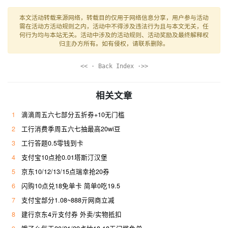
本文活动转载来源网络，转载目的仅用于网络信息分享，用户参与活动
需在活动方活动规则之内，活动中不得涉及违法行为且与本文无关，任
何行为均与本站无关。活动中涉及的活动规则、活动奖励及最终解释权
归主办方所有。如有侵权，请联系删除。
<< · Back Index ·>>
相关文章
1
滴滴周五六七部分五折券+10无门槛
2
工行消费季周五六七抽最高20wi豆
3
工行答题0.5零钱到卡
4
支付宝10点抢0.01塔斯汀汉堡
5
京东10/12/13/15点瑞幸抢20券
6
闪购10点兑18免单卡 简单0吃19.5
7
支付宝部分1.08~888亓网商立减
8
建行京东4亓支付券 外卖/实物抵扣