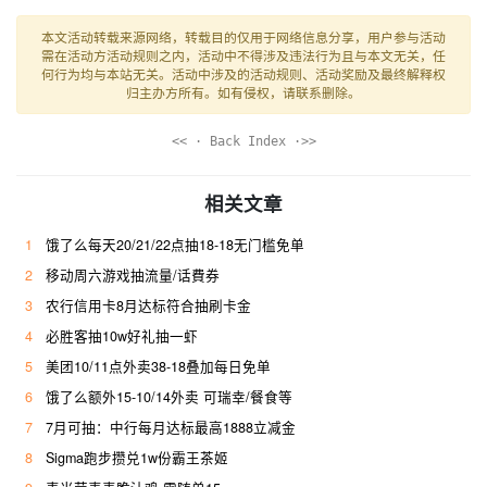
本文活动转载来源网络，转载目的仅用于网络信息分享，用户参与活动
需在活动方活动规则之内，活动中不得涉及违法行为且与本文无关，任
何行为均与本站无关。活动中涉及的活动规则、活动奖励及最终解释权
归主办方所有。如有侵权，请联系删除。
<< · Back Index ·>>
相关文章
1
饿了么每天20/21/22点抽18-18无门槛免单
2
移动周六游戏抽流量/话費券
3
农行信用卡8月达标符合抽刷卡金
4
必胜客抽10w好礼抽一虾
5
美团10/11点外卖38-18叠加每日免单
6
饿了么额外15-10/14外卖 可瑞幸/餐食等
7
7月可抽：中行每月达标最高1888立减金
8
Sigma跑步攒兑1w份霸王茶姬