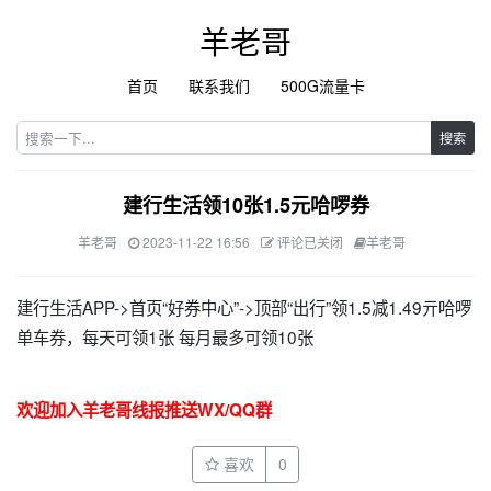
羊老哥
首页
联系我们
500G流量卡
搜索
建行生活领10张1.5元哈啰券
羊老哥
2023-11-22 16:56
评论已关闭
羊老哥
建行生活APP->首页“好券中心”->顶部“出行”领1.5减1.49亓哈啰
单车券，每天可领1张 每月最多可领10张
欢迎加入羊老哥线报推送WX/QQ群
喜欢
0