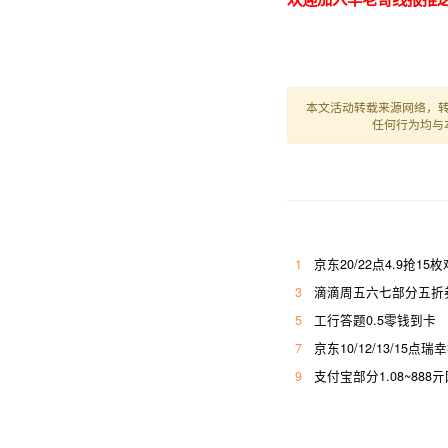
本文活动转载来源网络，
任何行为均与
1
京东20/22点4.9抢15
3
滴滴周五六七部分五折券
5
工行答题0.5零钱到卡
7
京东10/12/13/15点瑞
9
支付宝部分1.08~888