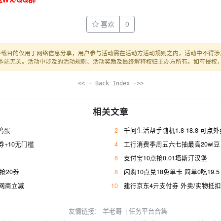
喜欢
0
转载目的仅用于网络信息分享，用户参与活动需在活动方活动规则之内，活动中不得涉
本站无关。活动中涉及的活动规则、活动奖励及最终解释权归主办方所有。如有侵权
<< · Back Index ·>>
相关文章
枚鸡蛋
2
千问生活帮手随机1.8-18.8 可点
+10无门槛
4
工行消费季周五六七抽最高20wi豆
6
支付宝10点抢0.01塔斯汀汉堡
幸抢20券
8
闪购10点兑18免单卡 简单0吃19.5
亓网商立减
10
建行京东4亓支付券 外卖/实物抵扣
友情链接：
羊老哥
|
任务平台合集