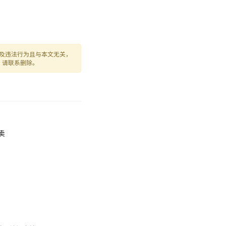
及违法行为且与本文无关，
，请联系删除。
外卖