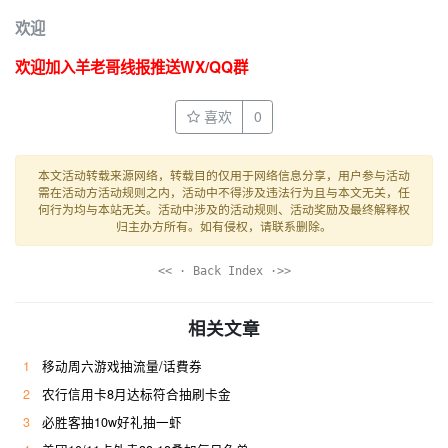
欢迎
欢迎加入羊老哥线报推送WX/QQ群
喜欢
0
本文活动转载来源网络，转载目的仅用于网络信息分享，用户参与活动
需在活动方活动规则之内，活动中不得涉及违法行为且与本文无关，任
何行为均与本站无关。活动中涉及的活动规则、活动奖励及最终解释权
归主办方所有。如有侵权，请联系删除。
<< · Back Index ·>>
相关文章
1
移动周六游戏抽流量/话費券
2
农行信用卡8月达标符合抽刷卡金
3
必胜客抽10w好礼抽一虾