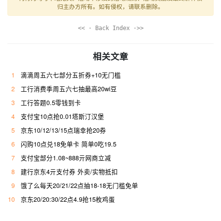
归主办方所有。如有侵权，请联系删除。
<< · Back Index ·>>
相关文章
1
滴滴周五六七部分五折券+10无门槛
2
工行消费季周五六七抽最高20wi豆
3
工行答题0.5零钱到卡
4
支付宝10点抢0.01塔斯汀汉堡
5
京东10/12/13/15点瑞幸抢20券
6
闪购10点兑18免单卡 简单0吃19.5
7
支付宝部分1.08~888亓网商立减
8
建行京东4亓支付券 外卖/实物抵扣
9
饿了么每天20/21/22点抽18-18无门槛免单
10
京东20/20:30/22点4.9抢15枚鸡蛋