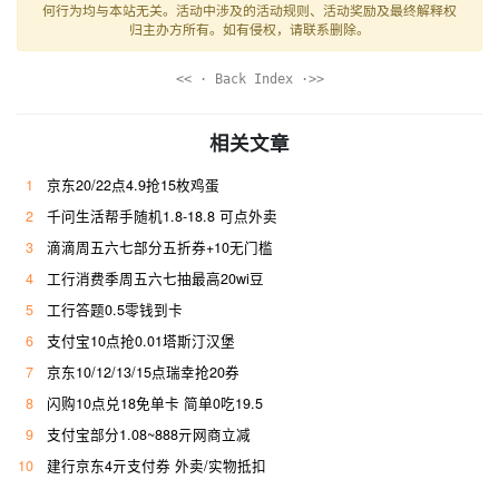
何行为均与本站无关。活动中涉及的活动规则、活动奖励及最终解释权
归主办方所有。如有侵权，请联系删除。
<< · Back Index ·>>
相关文章
1
京东20/22点4.9抢15枚鸡蛋
2
千问生活帮手随机1.8-18.8 可点外卖
3
滴滴周五六七部分五折券+10无门槛
4
工行消费季周五六七抽最高20wi豆
5
工行答题0.5零钱到卡
6
支付宝10点抢0.01塔斯汀汉堡
7
京东10/12/13/15点瑞幸抢20券
8
闪购10点兑18免单卡 简单0吃19.5
9
支付宝部分1.08~888亓网商立减
10
建行京东4亓支付券 外卖/实物抵扣