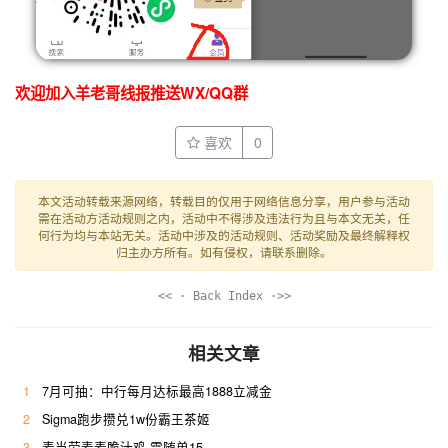
欢迎加入羊老哥线报推送WX/QQ群
喜欢
0
本文活动转载来源网络，转载目的仅用于网络信息分享，用户参与活动
需在活动方活动规则之内，活动中不得涉及违法行为且与本文无关，任
何行为均与本站无关。活动中涉及的活动规则、活动奖励及最终解释权
归主办方所有。如有侵权，请联系删除。
<< · Back Index ·>>
相关文章
1
7月可抽：中行每月达标最高1888立减金
2
Sigma跑步攒兑1w份霸王茶姬
3
麦当劳麦麦脆汁鸡 需随单15