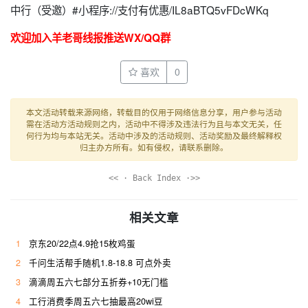
中行（受邀）#小程序://支付有优惠/IL8aBTQ5vFDcWKq
欢迎加入羊老哥线报推送WX/QQ群
喜欢
0
本文活动转载来源网络，转载目的仅用于网络信息分享，用户参与活动
需在活动方活动规则之内，活动中不得涉及违法行为且与本文无关，任
何行为均与本站无关。活动中涉及的活动规则、活动奖励及最终解释权
归主办方所有。如有侵权，请联系删除。
<< · Back Index ·>>
相关文章
1
京东20/22点4.9抢15枚鸡蛋
2
千问生活帮手随机1.8-18.8 可点外卖
3
滴滴周五六七部分五折券+10无门槛
4
工行消费季周五六七抽最高20wi豆