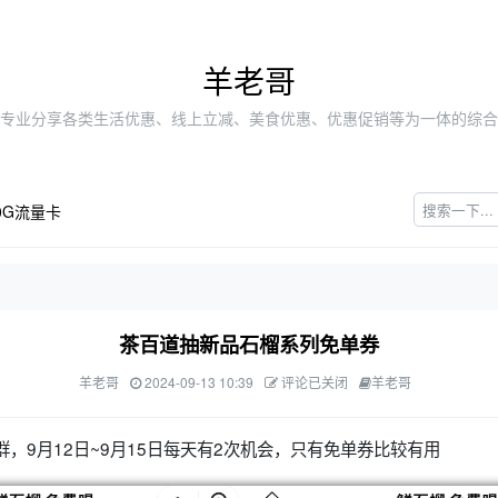
羊老哥
专业分享各类生活优惠、线上立减、美食优惠、优惠促销等为一体的综合
0G流量卡
茶百道抽新品石榴系列免单券
羊老哥
2024-09-13 10:39
评论已关闭
羊老哥
群，9月12日~9月15日每天有2次机会，只有免单券比较有用