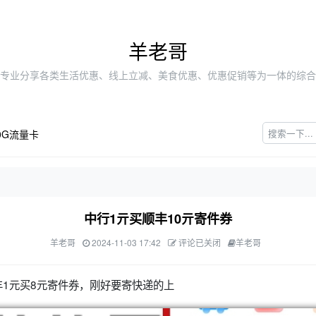
羊老哥
专业分享各类生活优惠、线上立减、美食优惠、优惠促销等为一体的综合
0G流量卡
中行1亓买顺丰10亓寄件券
羊老哥
2024-11-03 17:42
评论已关闭
羊老哥
丰1元买8元寄件券，刚好要寄快递的上