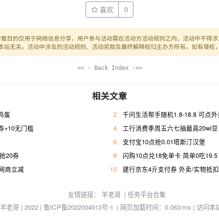
喜欢
0
转载目的仅用于网络信息分享，用户参与活动需在活动方活动规则之内，活动中不得涉
本站无关。活动中涉及的活动规则、活动奖励及最终解释权归主办方所有。如有侵权
<< · Back Index ·>>
相关文章
枚鸡蛋
2
千问生活帮手随机1.8-18.8 可点
+10无门槛
4
工行消费季周五六七抽最高20wi豆
6
支付宝10点抢0.01塔斯汀汉堡
幸抢20券
8
闪购10点兑18免单卡 简单0吃19.5
亓网商立减
10
建行京东4亓支付券 外卖/实物抵扣
友情链接：
羊老哥
|
任务平台合集
© 羊老哥 | 2022 |
鲁ICP备2022004913号-1
| 网页加载时间：0.063/ms | 访问