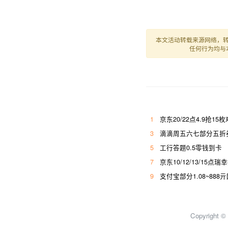
本文活动转载来源网络，
任何行为均与
1
京东20/22点4.9抢15
3
滴滴周五六七部分五折券
5
工行答题0.5零钱到卡
7
京东10/12/13/15点瑞
9
支付宝部分1.08~888
Copyright 