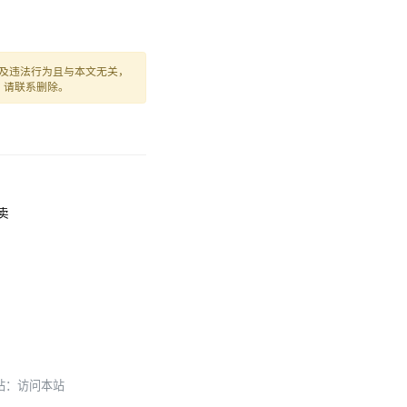
及违法行为且与本文无关，
，请联系删除。
外卖
本站：
访问本站