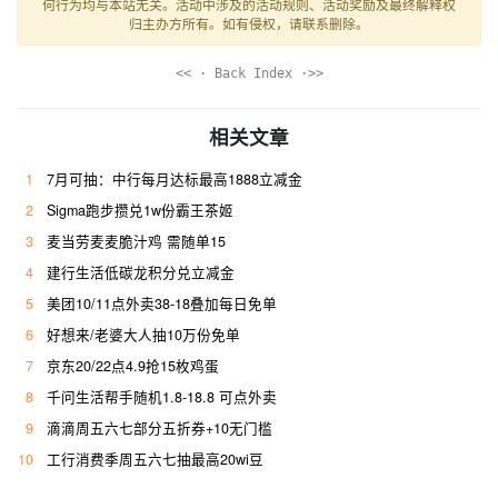
何行为均与本站无关。活动中涉及的活动规则、活动奖励及最终解释权
归主办方所有。如有侵权，请联系删除。
<< · Back Index ·>>
相关文章
1
7月可抽：中行每月达标最高1888立减金
2
Sigma跑步攒兑1w份霸王茶姬
3
麦当劳麦麦脆汁鸡 需随单15
4
建行生活低碳龙积分兑立减金
5
美团10/11点外卖38-18叠加每日免单
6
好想来/老婆大人抽10万份免单
7
京东20/22点4.9抢15枚鸡蛋
8
千问生活帮手随机1.8-18.8 可点外卖
9
滴滴周五六七部分五折券+10无门槛
10
工行消费季周五六七抽最高20wi豆