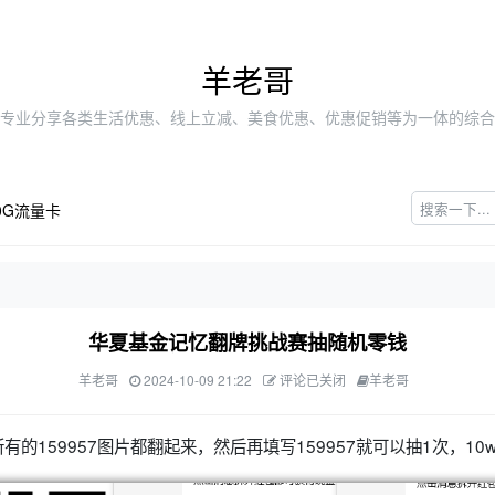
羊老哥
专业分享各类生活优惠、线上立减、美食优惠、优惠促销等为一体的综合
0G流量卡
华夏基金记忆翻牌挑战赛抽随机零钱
羊老哥
2024-10-09 21:22
评论已关闭
羊老哥
的159957图片都翻起来，然后再填写159957就可以抽1次，10