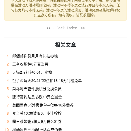
需在活动方活动规则之内，活动中不得涉及违法行为且与本文无关，任
何行为均与本站无关。活动中涉及的活动规则、活动奖励及最终解释权
归主办方所有。如有侵权，请联系删除。
<< · Back Index ·>>
相关文章
1
邮储邮你贷月月有礼抽零钱
2
王者农场种0亓麦当劳
3
天猫2亓红包0.01亓实物
4
饿了么每天20/21/22点抽18-18无门槛免单
5
菜鸟每天查件攒积分兑换会员
6
建行签约贴息协议10亓立减金
7
美团整点5K外卖免单+抢38-18外卖券
8
麦当劳10:30请喝0元多汁柠柠
9
霸王茶姬签到9天9万份0.01券
10
移动每周三抽86折话费充值券