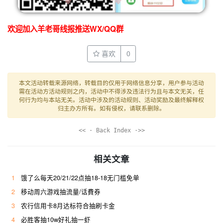
欢迎加入羊老哥线报推送WX/QQ群
喜欢
0
本文活动转载来源网络，转载目的仅用于网络信息分享，用户参与活动
需在活动方活动规则之内，活动中不得涉及违法行为且与本文无关，任
何行为均与本站无关。活动中涉及的活动规则、活动奖励及最终解释权
归主办方所有。如有侵权，请联系删除。
<< · Back Index ·>>
相关文章
1
饿了么每天20/21/22点抽18-18无门槛免单
2
移动周六游戏抽流量/话費券
3
农行信用卡8月达标符合抽刷卡金
4
必胜客抽10w好礼抽一虾