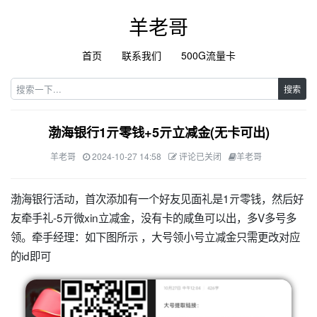
羊老哥
首页
联系我们
500G流量卡
搜索
渤海银行1亓零钱+5亓立减金(无卡可出)
羊老哥
2024-10-27 14:58
评论已关闭
羊老哥
渤海银行活动，首次添加有一个好友见面礼是1亓零钱，然后好
友牵手礼-5亓微xin立减金，没有卡的咸鱼可以出，多V多号多
领。牵手经理：如下图所示 ，大号领小号立减金只需更改对应
的id即可