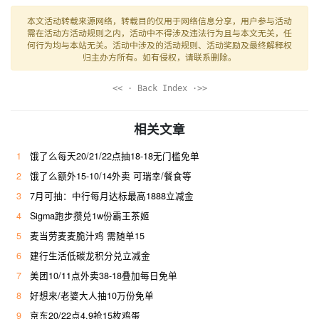
本文活动转载来源网络，转载目的仅用于网络信息分享，用户参与活动
需在活动方活动规则之内，活动中不得涉及违法行为且与本文无关，任
何行为均与本站无关。活动中涉及的活动规则、活动奖励及最终解释权
归主办方所有。如有侵权，请联系删除。
<< · Back Index ·>>
相关文章
1
饿了么每天20/21/22点抽18-18无门槛免单
2
饿了么额外15-10/14外卖 可瑞幸/餐食等
3
7月可抽：中行每月达标最高1888立减金
4
Sigma跑步攒兑1w份霸王茶姬
5
麦当劳麦麦脆汁鸡 需随单15
6
建行生活低碳龙积分兑立减金
7
美团10/11点外卖38-18叠加每日免单
8
好想来/老婆大人抽10万份免单
9
京东20/22点4.9抢15枚鸡蛋