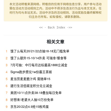
本文活动转载来源网络，转载目的仅用于网络信息分享，用户参与活动
需在活动方活动规则之内，活动中不得涉及违法行为且与本文无关，任
何行为均与本站无关。活动中涉及的活动规则、活动奖励及最终解释权
归主办方所有。如有侵权，请联系删除。
<< · Back Index ·>>
相关文章
1
饿了么每天20/21/22点抽18-18无门槛免单
2
饿了么额外15-10/14外卖 可瑞幸/餐食等
3
7月可抽：中行每月达标最高1888立减金
4
Sigma跑步攒兑1w份霸王茶姬
5
麦当劳麦麦脆汁鸡 需随单15
6
建行生活低碳龙积分兑立减金
7
美团10/11点外卖38-18叠加每日免单
8
好想来/老婆大人抽10万份免单
9
京东20/22点4.9抢15枚鸡蛋