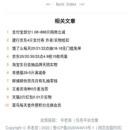
<< · Back Index ·>>
相关文章
1
支付宝部分1.08~888亓网商立减
2
建行京东4亓支付券 外卖/实物抵扣
3
饿了么每天20/21/22点抽18-18无门槛免单
4
京东20/20:30/22点4.9抢15枚鸡蛋
5
淘宝生日会抽品牌天团实物
6
肯德基29-5亓满减券
7
邮储邮你贷月月有礼抽零钱
8
王者农场种0亓麦当劳
9
天猫2亓红包0.01亓实物
10
菜鸟每天查件攒积分兑换会员
友情链接：
羊老哥
|
任务平台合集
Copyright © 羊老哥 | 2022 |
鲁ICP备2022004913号-1
| 网页加载时间：