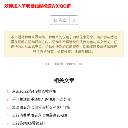
欢迎加入羊老哥线报推送WX/QQ群
喜欢
0
本文活动转载来源网络，转载目的仅用于网络信息分享，用户参与活动
需在活动方活动规则之内，活动中不得涉及违法行为且与本文无关，任
何行为均与本站无关。活动中涉及的活动规则、活动奖励及最终解释权
归主办方所有。如有侵权，请联系删除。
<< · Back Index ·>>
相关文章
1
京东20/22点4.9抢15枚鸡蛋
2
千问生活帮手随机1.8-18.8 可点外卖
3
滴滴周五六七部分五折券+10无门槛
4
工行消费季周五六七抽最高20wi豆
5
工行答题0.5零钱到卡