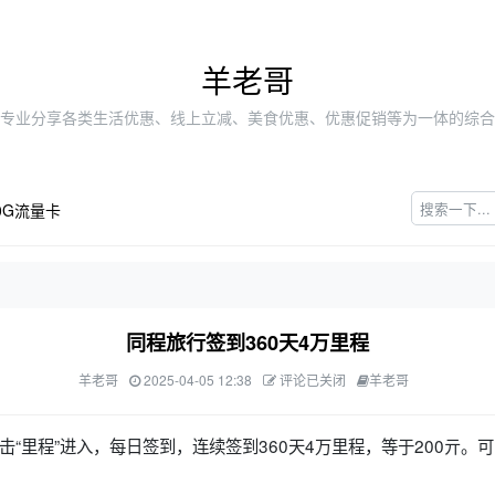
羊老哥
专业分享各类生活优惠、线上立减、美食优惠、优惠促销等为一体的综合
0G流量卡
同程旅行签到360天4万里程
羊老哥
2025-04-05 12:38
评论已关闭
羊老哥
点击“里程”进入，每日签到，连续签到360天4万里程，等于200亓