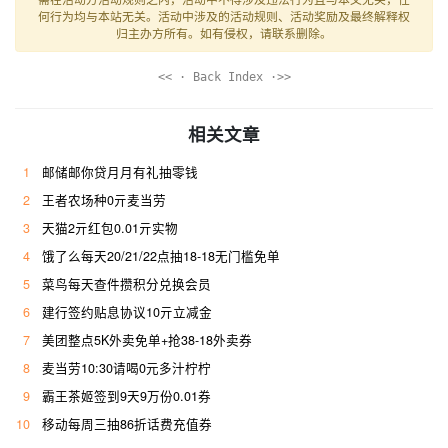
何行为均与本站无关。活动中涉及的活动规则、活动奖励及最终解释权
归主办方所有。如有侵权，请联系删除。
<< · Back Index ·>>
相关文章
1
邮储邮你贷月月有礼抽零钱
2
王者农场种0亓麦当劳
3
天猫2亓红包0.01亓实物
4
饿了么每天20/21/22点抽18-18无门槛免单
5
菜鸟每天查件攒积分兑换会员
6
建行签约贴息协议10亓立减金
7
美团整点5K外卖免单+抢38-18外卖券
8
麦当劳10:30请喝0元多汁柠柠
9
霸王茶姬签到9天9万份0.01券
10
移动每周三抽86折话费充值券