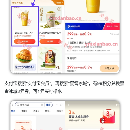
支付宝搜索“支付宝会员”，再搜索“蜜雪冰城”，有99积分兑换蜜
雪冰城3亓券，可1亓买柠檬水