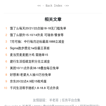
<< · Back Index ·>>
相关文章
1
饿了么每天20/21/22点抽18-18无门槛免单
2
饿了么额外15-10/14外卖 可瑞幸/餐食等
3
7月可抽：中行每月达标最高1888立减金
4
Sigma跑步攒兑1w份霸王茶姬
5
麦当劳麦麦脆汁鸡 需随单15
6
建行生活低碳龙积分兑立减金
7
美团10/11点外卖38-18叠加每日免单
8
好想来/老婆大人抽10万份免单
9
京东20/22点4.9抢15枚鸡蛋
10
千问生活帮手随机1.8-18.8 可点外卖
友情链接：
羊老哥
|
任务平台合集