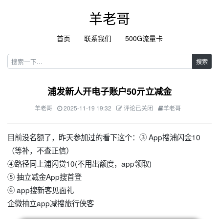
羊老哥
首页
联系我们
500G流量卡
搜索
浦发新人开电子账户50亓立减金
羊老哥
2025-11-19 19:32
评论已关闭
羊老哥
目前没名额了，昨天参加过的看下这个：③ App搜浦闪金10
（等补，不查正信）
④路径同上浦闪贷10(不用出额度，app领取)
⑤ 抽立减金App搜首登
⑥ app搜新客见面礼
企微抽立app减搜旅行侠客