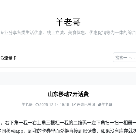
羊老哥
专业分享各类生活优惠、线上立减、美食优惠、优惠促销等为一体的综合
0G流量卡
山东移动7亓话费
羊老哥
2025-12-14 19:15
评论已关闭
羊老哥
pp，右下角一我一右上角三根杠一我的二维码一左下角扫一扫一相册
，中国移动app，到我的卡券里面兑换直接到账话费，如果没有库存就