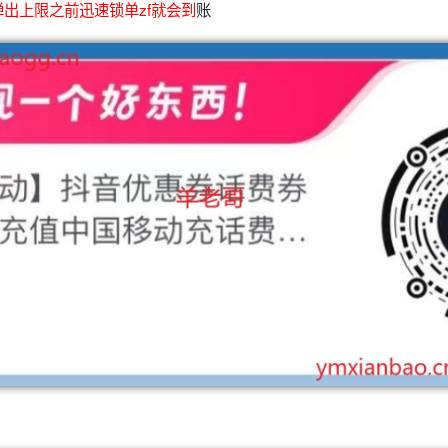
出上限之前迅速锁单zf就会到
账