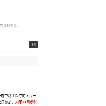
类线报平台。
搜索
一选中刚才保存的图片一
次日参加，
如果11月参加