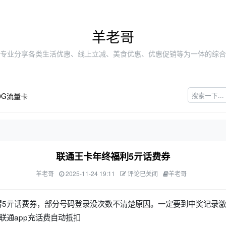
羊老哥
专业分享各类生活优惠、线上立减、美食优惠、优惠促销等为一体的综合
0G流量卡
联通王卡年终福利5亓话费券
羊老哥
2025-11-24 19:11
评论已关闭
羊老哥
得5亓话费券，部分号码登录没次数不清楚原因。一定要到中奖记录激
联通app充话费自动抵扣