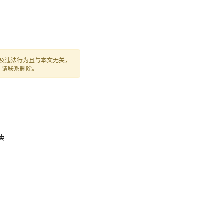
及违法行为且与本文无关，
，请联系删除。
外卖