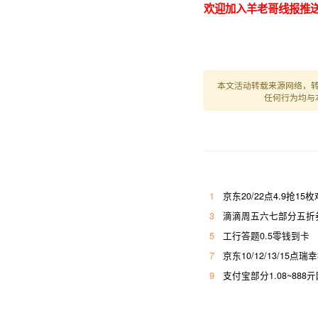
欢迎加入羊老哥线报推送
本文活动转载来源网络，
任何行为均与
1
京东20/22点4.9抢15
3
滴滴周五六七部分五折券
5
工行答题0.5零钱到卡
7
京东10/12/13/15点瑞
9
支付宝部分1.08~888