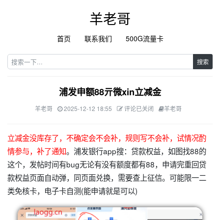
羊老哥
首页
联系我们
500G流量卡
搜索
浦发申额88亓微xin立减金
羊老哥
2025-12-12 18:55
评论已关闭
羊老哥
立减金没库存了，不确定会不会补，规则写不会补，试情况酌
情参与，补了通知
。浦发银行app搜：贷款权益，如图找88的
这个，发帖时间有bug无论有没有额度都有88，申请完重回贷
款权益页面自动弹，同页面兑换，需要查上征信。可能限一二
类免核卡，电子卡自测(能申请就是可以)