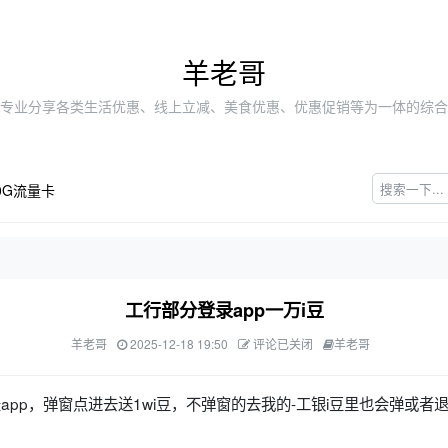
羊老哥
专业分享各类生活优惠、线上立减、美食优惠、优惠促销等为一体的综合
0G流量卡
工行部分登录app一万i豆
羊老哥
2025-12-18 19:50
评论已关闭
羊老哥
录app，弹窗点进去送1wi豆，不弹窗的去我的-工银i豆里也会弹或