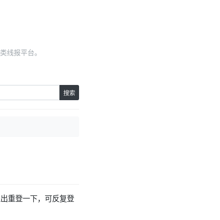
类线报平台。
搜索
者退出重登一下，可反复登