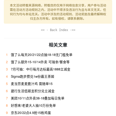
本文活动转载来源网络，转载目的仅用于网络信息分享，用户参与活动
需在活动方活动规则之内，活动中不得涉及违法行为且与本文无关，任
何行为均与本站无关。活动中涉及的活动规则、活动奖励及最终解释权
归主办方所有。如有侵权，请联系删除。
<< · Back Index ·>>
相关文章
1
饿了么每天20/21/22点抽18-18无门槛免单
2
饿了么额外15-10/14外卖 可瑞幸/餐食等
3
7月可抽：中行每月达标最高1888立减金
4
Sigma跑步攒兑1w份霸王茶姬
5
麦当劳麦麦脆汁鸡 需随单15
6
建行生活低碳龙积分兑立减金
7
美团10/11点外卖38-18叠加每日免单
8
好想来/老婆大人抽10万份免单
9
京东20/22点4.9抢15枚鸡蛋