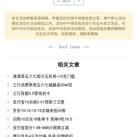
喜欢
0
本文活动转载来源网络，转载目的仅用于网络信息分享，用户参与活动
需在活动方活动规则之内，活动中不得涉及违法行为且与本文无关，任
何行为均与本站无关。活动中涉及的活动规则、活动奖励及最终解释权
归主办方所有。如有侵权，请联系删除。
<< · Back Index ·>>
相关文章
1
滴滴周五六七部分五折券+10无门槛
2
工行消费季周五六七抽最高20wi豆
3
工行答题0.5零钱到卡
4
支付宝10点抢0.01塔斯汀汉堡
5
京东10/12/13/15点瑞幸抢20券
6
闪购10点兑18免单卡 简单0吃19.5
7
支付宝部分1.08~888亓网商立减
8
建行京东4亓支付券 外卖/实物抵扣