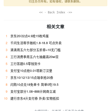
归主办方所有。如有侵权，请联系删除。
<< · Back Index ·>>
相关文章
1
京东20/22点4.9抢15枚鸡蛋
2
千问生活帮手随机1.8-18.8 可点外卖
3
滴滴周五六七部分五折券+10无门槛
4
工行消费季周五六七抽最高20wi豆
5
工行答题0.5零钱到卡
6
支付宝10点抢0.01塔斯汀汉堡
7
京东10/12/13/15点瑞幸抢20券
8
闪购10点兑18免单卡 简单0吃19.5
9
支付宝部分1.08~888亓网商立减
10
建行京东4亓支付券 外卖/实物抵扣