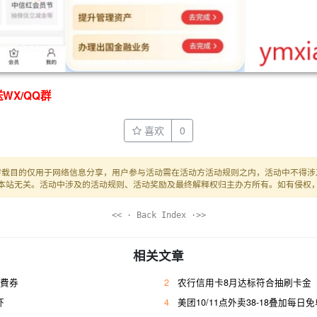
WX/QQ群
喜欢
0
转载目的仅用于网络信息分享，用户参与活动需在活动方活动规则之内，活动中不得涉
本站无关。活动中涉及的活动规则、活动奖励及最终解释权归主办方所有。如有侵权
<< · Back Index ·>>
相关文章
话費券
2
农行信用卡8月达标符合抽刷卡金
虾
4
美团10/11点外卖38-18叠加每日