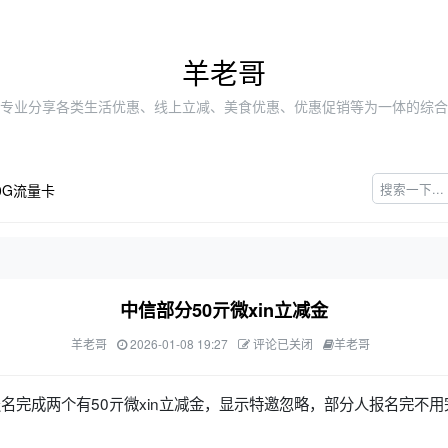
羊老哥
专业分享各类生活优惠、线上立减、美食优惠、优惠促销等为一体的综合
0G流量卡
中信部分50亓微xin立减金
羊老哥
2026-01-08 19:27
评论已关闭
羊老哥
报名完成两个有50亓微xin立减金，显示特邀忽略，部分人报名完不