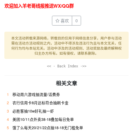
欢迎加入羊老哥线报推送WX/QQ群
喜欢
0
本文活动转载来源网络，转载目的仅用于网络信息分享，用户参与活动
需在活动方活动规则之内，活动中不得涉及违法行为且与本文无关，任
何行为均与本站无关。活动中涉及的活动规则、活动奖励及最终解释权
归主办方所有。如有侵权，请联系删除。
<< · Back Index ·>>
相关文章
1
移动周六游戏抽流量/话費券
2
农行信用卡8月达标符合抽刷卡金
3
必胜客抽10w好礼抽一虾
4
美团10/11点外卖38-18叠加每日免单
5
饿了么每天20/21/22点抽18-18无门槛免单