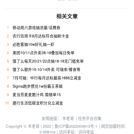
相关文章
1
移动周六游戏抽流量/话費券
2
农行信用卡8月达标符合抽刷卡金
3
必胜客抽10w好礼抽一虾
4
美团10/11点外卖38-18叠加每日免单
5
饿了么每天20/21/22点抽18-18无门槛免单
6
饿了么额外15-10/14外卖 可瑞幸/餐食等
7
7月可抽：中行每月达标最高1888立减金
8
Sigma跑步攒兑1w份霸王茶姬
9
麦当劳麦麦脆汁鸡 需随单15
10
建行生活低碳龙积分兑立减金
友情链接：
羊老哥
|
任务平台合集
Copyright © 羊老哥 | 2022 |
鲁ICP备2022004913号-1
| 网页加载时间：
0.068/ms | 访问本站：
访问本站