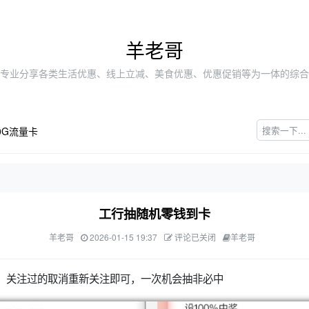
羊老哥
专业分享各类生活优惠、线上立减、美食优惠、优惠促销等为一体的综合
0G流量卡
工行抽随机零钱到卡
羊老哥
2026-01-15 19:37
评论已关闭
羊老哥
行，关注过的取消重新关注即可，一次机会抽非必中