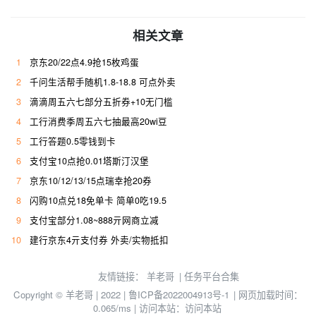
相关文章
1
京东20/22点4.9抢15枚鸡蛋
2
千问生活帮手随机1.8-18.8 可点外卖
3
滴滴周五六七部分五折券+10无门槛
4
工行消费季周五六七抽最高20wi豆
5
工行答题0.5零钱到卡
6
支付宝10点抢0.01塔斯汀汉堡
7
京东10/12/13/15点瑞幸抢20券
8
闪购10点兑18免单卡 简单0吃19.5
9
支付宝部分1.08~888亓网商立减
10
建行京东4亓支付券 外卖/实物抵扣
友情链接：
羊老哥
|
任务平台合集
Copyright © 羊老哥 | 2022 |
鲁ICP备2022004913号-1
| 网页加载时间：
0.065/ms | 访问本站：
访问本站