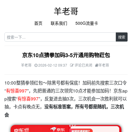
羊老哥
首页
联系我们
500G流量卡
搜索
京东10点猜拳加码3-5亓通用购物荭包
羊老哥
2026-02-12 09:37
评论已关闭
羊老哥
10:00整猜拳领红包～除黑号都有保底！加码前先搜索三次口令
“
有惊喜997
”，先把普通的三次领完10点才能参加加码！京东ap
p搜索“
有惊喜997
”，反复进去抽3次，三次机会一次胜利就可以
抽，卡点有晚点无，
没有标准答案，所有号都是随机，三次机
会