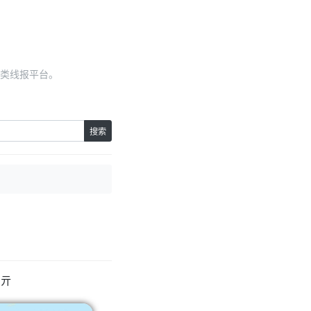
类线报平台。
搜索
6亓