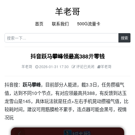
羊老哥
首页
联系我们
500G流量卡
搜索
抖音跃马攀峰领最高388亓零钱
羊老哥
2026-01-31 17:30
评论已关闭
羊老哥
抖音搜：
，目前部分人能进，截3.3日，任务攒福气
跃马攀峰
值，达到不同10个节点，有对应领最高共388，有反馈到达玉
龙雪山是145，具体玩法就是狂点+左右手机晃动攒福气值，比
较耗时间，建议可用筋膜枪不累手，连点器可能会黑号，视情
况玩