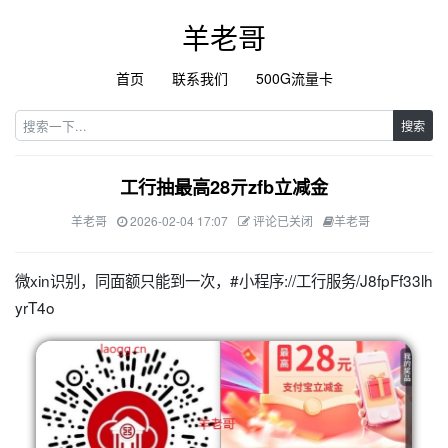
羊老哥
首页
联系我们
500G流量卡
搜索
工行抽最高28亓zfb立减金
羊老哥
2026-02-04 17:07
评论已关闭
羊老哥
微xin识别，同面额只能到一次，#小程序://工行服务/J8fpFf33lh
yrT4o