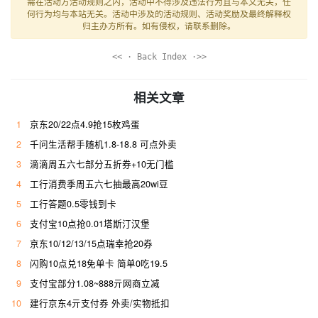
需在活动方活动规则之内，活动中不得涉及违法行为且与本文无关，任
何行为均与本站无关。活动中涉及的活动规则、活动奖励及最终解释权
归主办方所有。如有侵权，请联系删除。
<< · Back Index ·>>
相关文章
1
京东20/22点4.9抢15枚鸡蛋
2
千问生活帮手随机1.8-18.8 可点外卖
3
滴滴周五六七部分五折券+10无门槛
4
工行消费季周五六七抽最高20wi豆
5
工行答题0.5零钱到卡
6
支付宝10点抢0.01塔斯汀汉堡
7
京东10/12/13/15点瑞幸抢20券
8
闪购10点兑18免单卡 简单0吃19.5
9
支付宝部分1.08~888亓网商立减
10
建行京东4亓支付券 外卖/实物抵扣