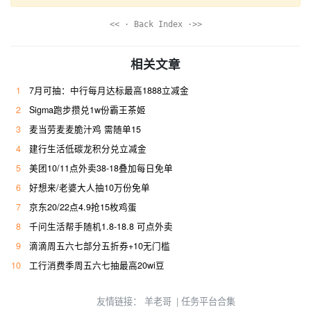
<< · Back Index ·>>
相关文章
1
7月可抽：中行每月达标最高1888立减金
2
Sigma跑步攒兑1w份霸王茶姬
3
麦当劳麦麦脆汁鸡 需随单15
4
建行生活低碳龙积分兑立减金
5
美团10/11点外卖38-18叠加每日免单
6
好想来/老婆大人抽10万份免单
7
京东20/22点4.9抢15枚鸡蛋
8
千问生活帮手随机1.8-18.8 可点外卖
9
滴滴周五六七部分五折券+10无门槛
10
工行消费季周五六七抽最高20wi豆
友情链接：
羊老哥
|
任务平台合集