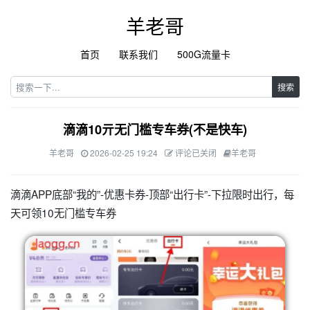
羊老哥
首页
联系我们
500G流量卡
搜索
滴滴10亓无门槛专车券(不是快车)
羊老哥
2026-02-25 19:24
评论已关闭
羊老哥
滴滴APP底部“我的”-优惠卡券-顶部“出行卡”-下拉限时出行，每
天可领10无门槛专车券