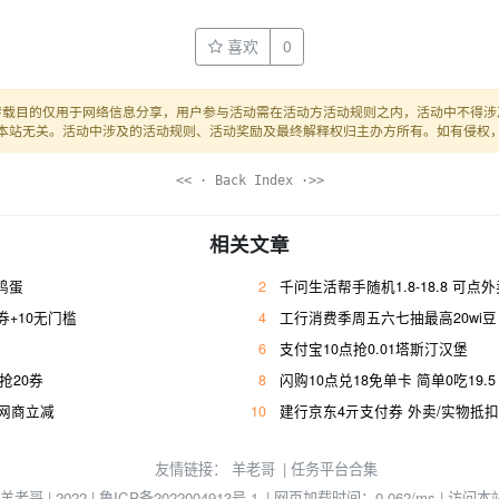
喜欢
0
转载目的仅用于网络信息分享，用户参与活动需在活动方活动规则之内，活动中不得涉
本站无关。活动中涉及的活动规则、活动奖励及最终解释权归主办方所有。如有侵权
<< · Back Index ·>>
相关文章
枚鸡蛋
2
千问生活帮手随机1.8-18.8 可点
+10无门槛
4
工行消费季周五六七抽最高20wi豆
6
支付宝10点抢0.01塔斯汀汉堡
幸抢20券
8
闪购10点兑18免单卡 简单0吃19.5
亓网商立减
10
建行京东4亓支付券 外卖/实物抵扣
友情链接：
羊老哥
|
任务平台合集
© 羊老哥 | 2022 |
鲁ICP备2022004913号-1
| 网页加载时间：0.062/ms | 访问