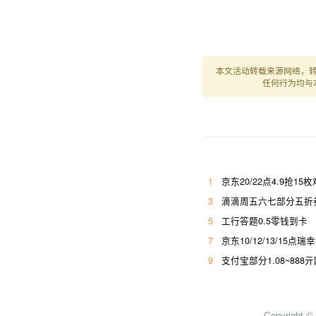
本文活动转载来源网络，
任何行为均与
1
京东20/22点4.9抢15
3
滴滴周五六七部分五折券
5
工行答题0.5零钱到卡
7
京东10/12/13/15点瑞
9
支付宝部分1.08~888
Copyright 