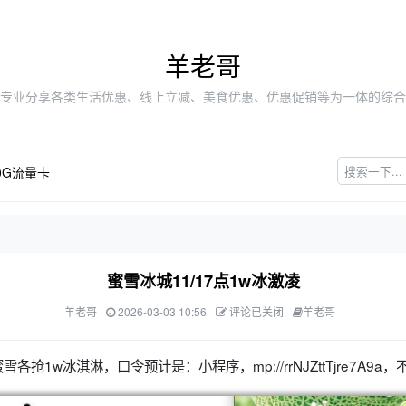
羊老哥
专业分享各类生活优惠、线上立减、美食优惠、优惠促销等为一体的综合
0G流量卡
蜜雪冰城11/17点1w冰激凌
羊老哥
2026-03-03 10:56
评论已关闭
羊老哥
点蜜雪各抢1w冰淇淋，口令预计是：小程序，mp://rrNJZttTjre7A