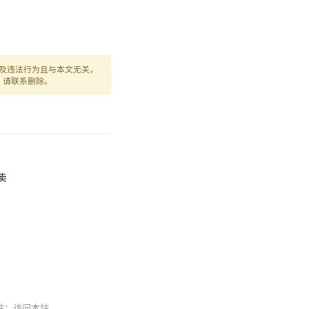
及违法行为且与本文无关，
，请联系删除。
外卖
本站：
访问本站