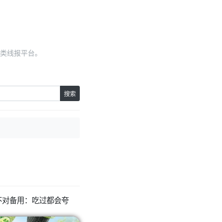
类线报平台。
搜索
9a，不对备用：吃过都会夸